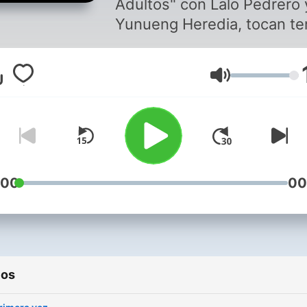
Adultos" con Lalo Pedrero 
Yunueng Heredia, tocan t
sobre sexualidad, redes
sociales, ligues, relaciones
Volumen
toxicas etc. de una forma
divertida y casual, dejando
lado los estigmas y tabúes
los que estamos
acostumbrados.
Recuerda escucharnos to
:00
00
los lunes a las 6:00pm. no 
podrás despegar de tus
audífonos.
ios