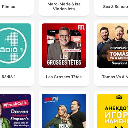
Marc-Marie & Isa
Pânico
Sex & Sensibi
Vinden Iets
Rádió 1
Les Grosses Têtes
Tomás Va A M