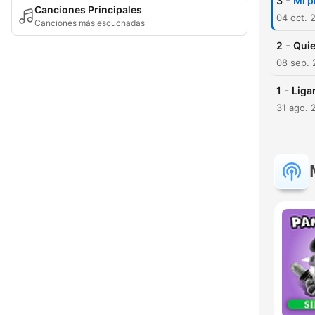
-
3
Mi p
Canciones Principales
04 oct. 
Canciones más escuchadas
-
2
Quie
08 sep. 
-
1
Liga
31 ago. 