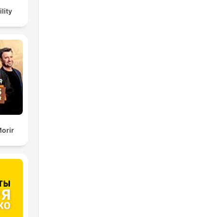
lity
orir