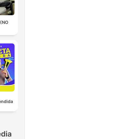
 (NO
endida
dia