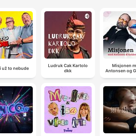
Ludruk Cak Kartolo
Misjonen 
í už to nebude
dkk
Antonsen og 