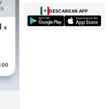
y
emas
DESCARGAR APP
1
x
 de
 a
dos
:00
te