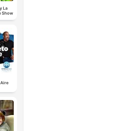
y La
e Show
 Aire