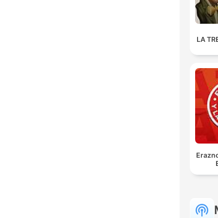
LA TR
Erazno