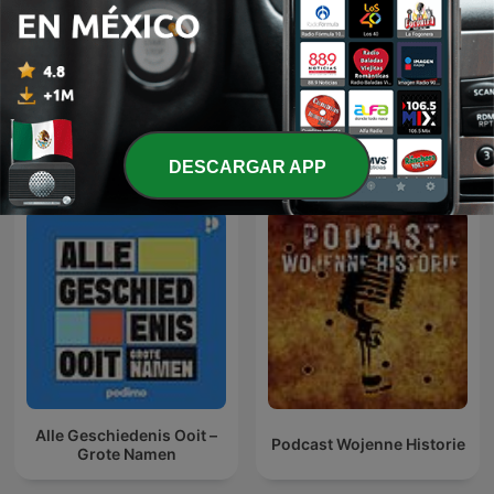
La Venganza Será Terrible
Pasajes de la Historia
(oficial)
Más podcasts internacionales de Historia
DESCARGAR APP
Alle Geschiedenis Ooit –
Podcast Wojenne Historie
Grote Namen