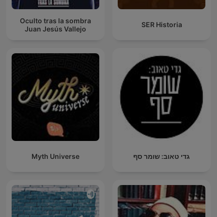
Oculto tras la sombra
SER Historia
Juan Jesús Vallejo
Myth Universe
גדי טאוב: שומר סף