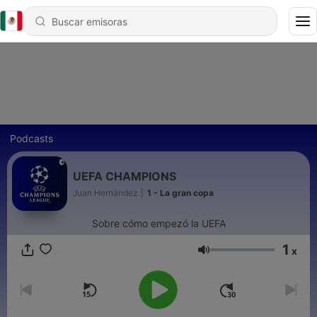
Podcasts
UEFA CHAMPIONS
Juan Hernández
|
1 - La gran copa
Sobre cómo empezó la UEFA
1
x
Volumen