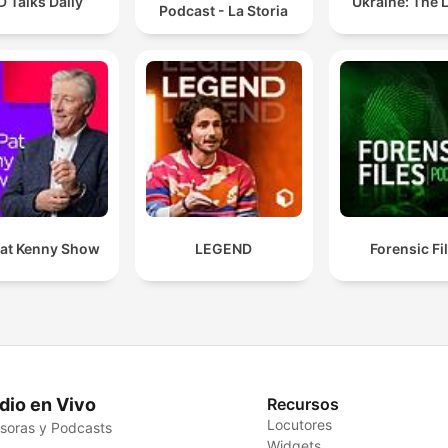
 Talks Daily
Ukraine: The 
Podcast - La Storia
at Kenny Show
LEGEND
Forensic Fi
dio en Vivo
Recursos
Locutores
soras y Podcasts
Widgets