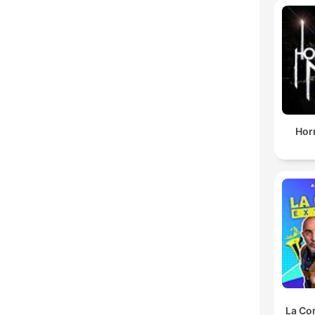
Horr
La Co