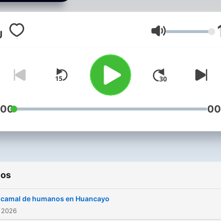
otra dimensión. Para todos
amantes de historias
paranormales.
Volumen
:00
00
ios
l camal de humanos en Huancayo
 2026