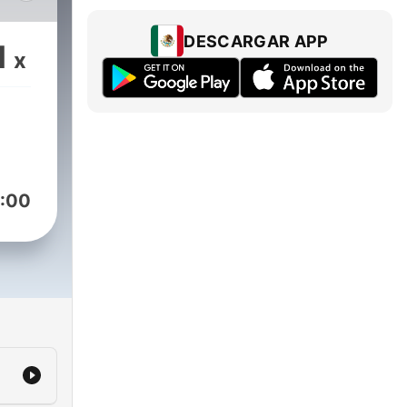
DESCARGAR APP
1
x
:00