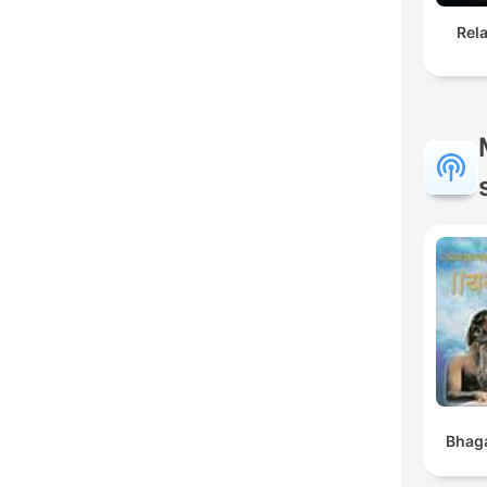
Rel
Bhaga