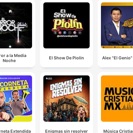
or a la Media
El Show De Piolín
Alex "El Genio
Noche
rneta Extendida
Enigmas sin resolver
Música Cristi