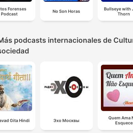
atos Forenses
Bullseye with
No Son Horas
Podcast
Thorn
Más podcasts internacionales de Cultu
sociedad
Quem Ama 
vad Gita Hindi
Эхо Москвы
Esquece