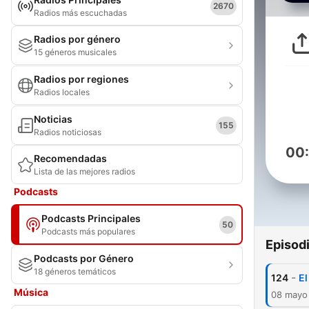
2670
Radios más escuchadas
Radios por género
15 géneros musicales
Radios por regiones
Radios locales
Noticias
155
Radios noticiosas
00
Recomendadas
Lista de las mejores radios
Podcasts
Podcasts Principales
50
Podcasts más populares
Episod
Podcasts por Género
18 géneros temáticos
-
124
E
Música
08 mayo