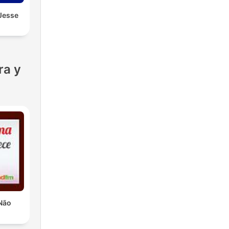
 Jesse
ra y
Não