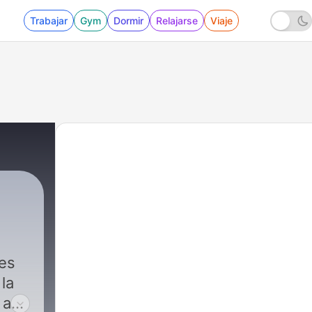
Trabajar
Gym
Dormir
Relajarse
Viaje
res
la
 a