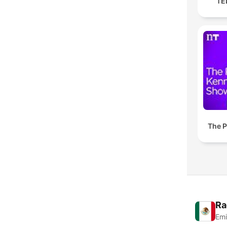
TED
The P
Ra
Emi