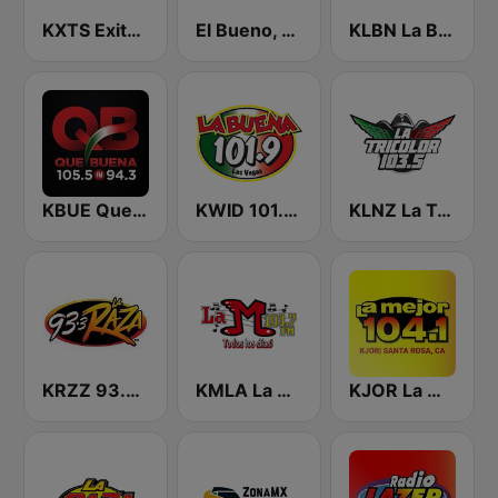
KXTS Exitos 98.7 FM
El Bueno, La Mala y El Feo
KLBN La Buena 101.9 FM
KBUE Que Buena 105.5 / 94.3 FM (US Only)
KWID 101.9 La Buena
KLNZ La Tricolor 103.5 FM
KRZZ 93.3 La Raza FM
KMLA La M 103.7 FM
KJOR La Mejor 104.1 FM