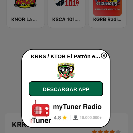
KNOR La Raza 93.7 (US Only)
KSCA 101.9 Los Angeles FM (US Only)
KGRB Radio Lazer 94.3 FM
KRRS / KTOB El Patrón en vivo
DESCARGAR APP
KRRS / KTOB El Patrón