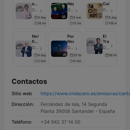
en
Negro
Cultureta
la
OndaCero - Episodio 300
OndaCero - Episodio 637
OndaCero - Episodio 299
onda
4 days ago
3 weeks ago
5 days ago
18 min
17 min
116 min
Noticias
Punta
El
fin
Norte
Transistor
de
OndaCero - Episodio 297
OndaCero - Episodio 300
OndaCero - Episodio 300
semana
4 days ago
25 Sep 2025
08 Feb 2024
2 min
9 min
Contactos
Sitio web
https://www.ondacero.es/emisoras/cant
Dirección:
Fernández de Isla, 14 Segunda
Planta 39008 Santander - España
Teléfono:
+34 942 37 14 00