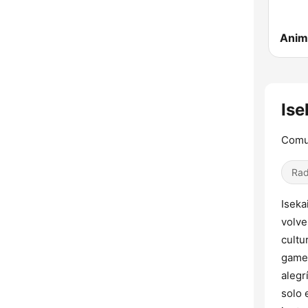
Anim
Ise
Comu
Rad
Iseka
volve
cultu
gamer
alegr
solo 