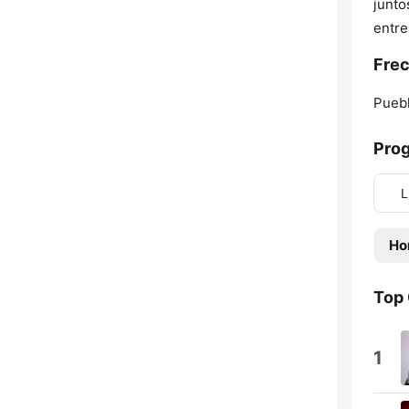
junt
entr
Frec
Puebl
Pro
L
Ho
Top
1