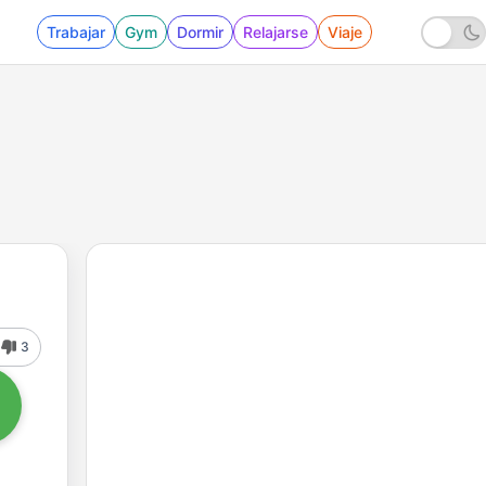
Trabajar
Gym
Dormir
Relajarse
Viaje
3