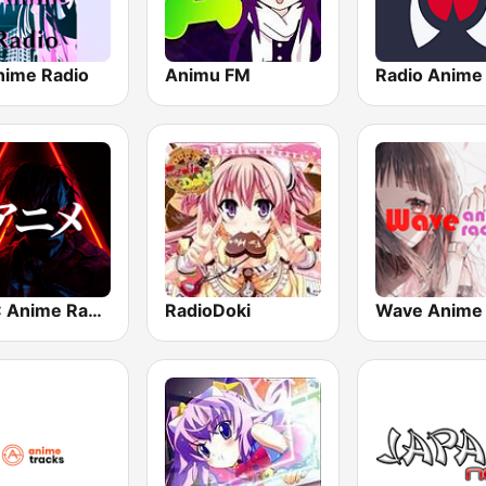
nime Radio
Animu FM
Radio Anime
BOX : Anime Radio -アニメラジオ
RadioDoki