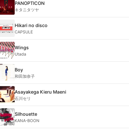
PANOPTICON
キタニタツヤ
Hikari no disco
CAPSULE
Wings
Utada
Boy
和田加奈子
Asayakega Kieru Maeni
石川セリ
Silhouette
KANA-BOON