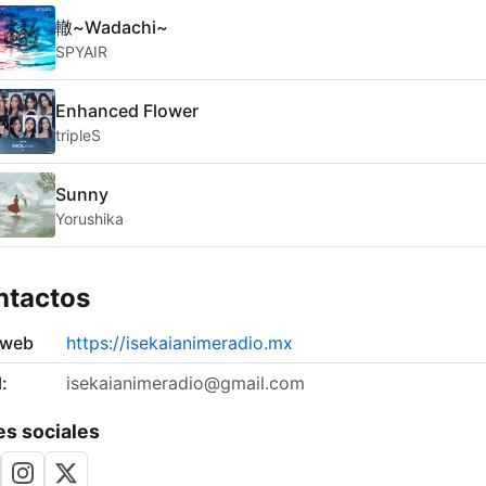
轍~Wadachi~
SPYAIR
Enhanced Flower
tripleS
Sunny
Yorushika
ntactos
 web
https://isekaianimeradio.mx
:
isekaianimeradio@gmail.com
s sociales