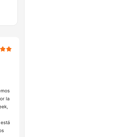
demos
or la
eek,
 está
os