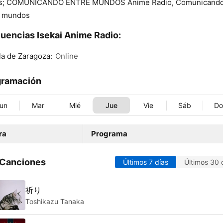
os; COMUNICANDO ENTRE MUNDOS Anime Radio, Comunicand
e mundos
uencias Isekai Anime Radio:
a de Zaragoza:
Online
gramación
un
Mar
Mié
Jue
Vie
Sáb
D
ra
Programa
 Canciones
Últimos 7 días
Últimos 30 
祈り
Toshikazu Tanaka