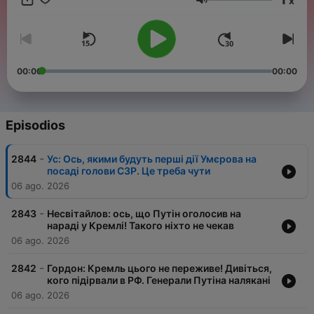
x
Volumen
00:00
00:00
Episodios
-
2844
Ус: Ось, якими будуть перші дії Умєрова на
посаді голови СЗР. Це треба чути
06 ago. 2026
-
2843
Несвітайлов: ось, що Путін оголосив на
нараді у Кремлі! Такого ніхто не чекав
06 ago. 2026
-
2842
Гордон: Кремль цього не переживе! Дивіться,
кого підірвали в РФ. Генерали Путіна налякані
06 ago. 2026