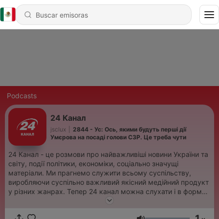
Podcasts
24 Канал
jsclux
|
2844 - Ус: Ось, якими будуть перші дії
Умєрова на посаді голови СЗР. Це треба чути
24 Канал - це розмови про найважливіші новини України та
світу, події політики, економіки, соціально значущі
матеріали. Ми прагнемо служити всьому суспільству,
виробляючи суспільно важливий якісний медійний продукт
у різних жанрах. Тепер 24 канал можна слухати і в форматі
подкастів!
1