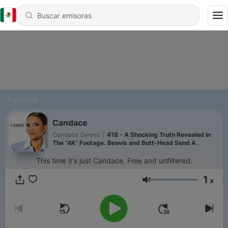
Podcasts
Candace
Candace Owens
|
418 - A Shocking Truth Revealed In
The “4K” Footage. Beavis and Butt-Head Send A
Messenger… | Ep 373
This time it's just Candace. Free and unfiltered.
1
x
Volumen