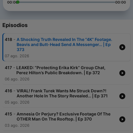
00:00
00:00
Episodios
-
418
A Shocking Truth Revealed In The “4K” Footage.
Beavis and Butt-Head Send A Messenger… | Ep
373
07 ago. 2026
-
417
LEAKED: “Protecting Erika Kirk” Group Chat,
Perez Hilton’s Public Breakdown. | Ep 372
06 ago. 2026
-
416
VIRAL! Frank Turek Wants Me Struck Down?!
Another Hole In The Story Revealed… | Ep 371
05 ago. 2026
-
415
Amnesia Or Perjury? Exclusive Footage Of The
OTHER Man On The Rooftop. | Ep 370
03 ago. 2026