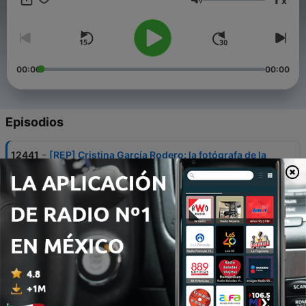
x
Volumen
00:00
00:00
Episodios
-
12441
[REP] Cristina García Rodero: la fotógrafa de la
España oculta
04 ago. 2026
-
12440
[REP] No es estética, es política: la delgadez
extrema ha vuelto
30 jul. 2026
-
12439
[REP] La infancia en Gaza: arrancar la vida de
raíz
28 jul. 2026