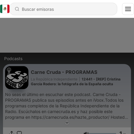
Podcasts
Carne Cruda - PROGRAMAS
La República Independiente
|
12441 - [REP] Cristina
García Rodero: la fotógrafa de la España oculta
No seas el último en escuchar este podcast. Carne Cruda -
PROGRAMAS publica sus episodios antes en iVoox.Todos los
programas completos de la República Independiente de la
Radio. Escúchalos en carnecruda.es y haz posible este
programa en https://carnecruda.es/hazte_productor/ Hosted
on Acast. See acast.com/privacy for more information.
1