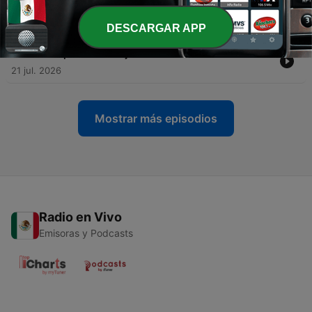
-
12438
[REP] Lodosa: una victoria contra el biogás
23 jul. 2026
DESCARGAR APP
-
12437
Supremacismo judío: las raíces del Sionismo
21 jul. 2026
Mostrar más episodios
Radio en Vivo
Emisoras y Podcasts