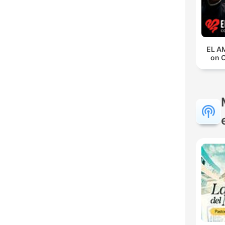
EL A
on 