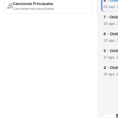
-
8
Chi
Canciones Principales
02 sep.
Canciones más escuchadas
-
7
Chi
30 ago.
-
6
Chi
22 ago.
-
5
Chil
21 ago. 
-
4
Chil
19 ago. 