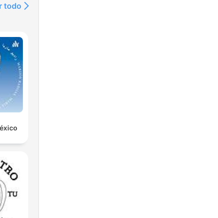
r todo
éxico