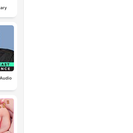
sary
 Audio