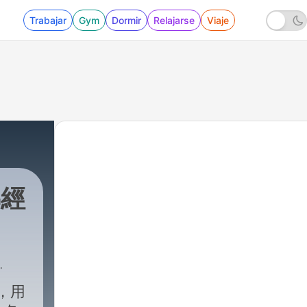
Trabajar
Gym
Dormir
Relajarse
Viaje
佛經
A，用