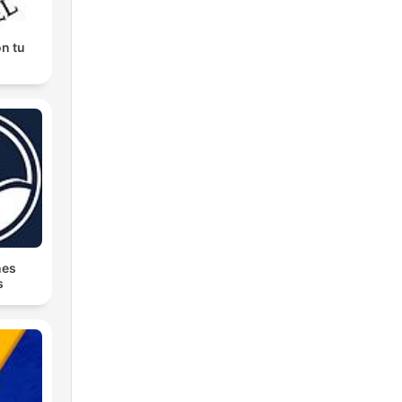
n tu
nes
s