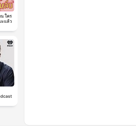
อน ใคร
มะแล้ว
odcast