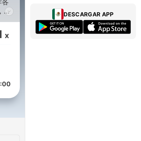
作各
，平
DESCARGAR APP
一
1
x
ist
dOn
:00