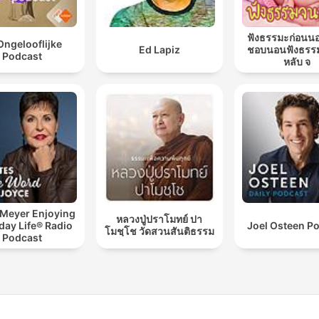
ฟังธรรมะก่อนน
Ongelooflijke
Ed Lapiz
ชอบนอนฟังธรร
Podcast
หลับ จ
 Meyer Enjoying
หลวงปู่ปราโมทย์ ปา
day Life® Radio
Joel Osteen P
โมชฺโช วัดสวนสันติธรรม
Podcast