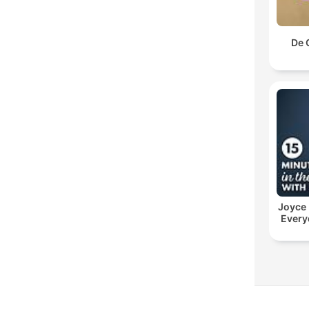
De 
Joyce
Every