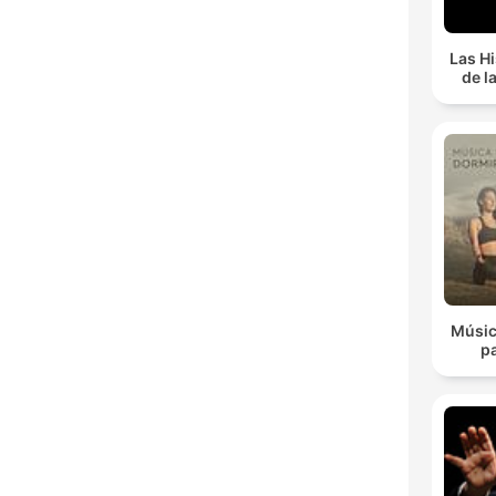
Las Hi
de l
Músic
p