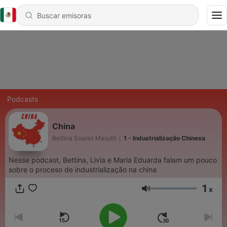
Podcasts
China
Bettina Soares Masutti
|
1 - Industrialização Chinesa
Nesse podcast, Bettina, Livia e Maria Eduarda falam um pouco
sobre o proceso de industrialização na china
1
x
Volumen