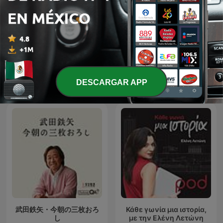
StarTalk Radio
Tu Desarrollo Personal
Más podcasts internacionales de
DESCARGAR APP
Educación
武田鉄矢・今朝の三枚おろ
Κάθε γωνία μια ιστορία,
し
με την Ελένη Λετώνη