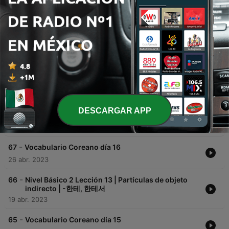
00:00
00:00
Episodios
-
69
Vocabulario Coreano día 17
30 ago. 2023
-
68
Nivel Básico 2 Lección 14 | Partículas de método o
DESCARGAR APP
formas | -(으)로
24 ago. 2023
-
67
Vocabulario Coreano día 16
26 abr. 2023
-
66
Nivel Básico 2 Lección 13 | Partículas de objeto
indirecto | -한테, 한테서
19 abr. 2023
-
65
Vocabulario Coreano día 15