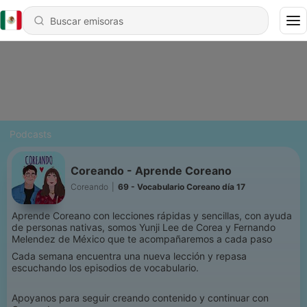
Podcasts
Coreando - Aprende Coreano
Coreando
|
69 - Vocabulario Coreano día 17
Aprende Coreano con lecciones rápidas y sencillas, con ayuda
de personas nativas, somos Yunji Lee de Corea y Fernando
Melendez de México que te acompañaremos a cada paso
Cada semana encuentra una nueva lección y repasa
escuchando los episodios de vocabulario.
Apoyanos para seguir creando contenido y continuar con