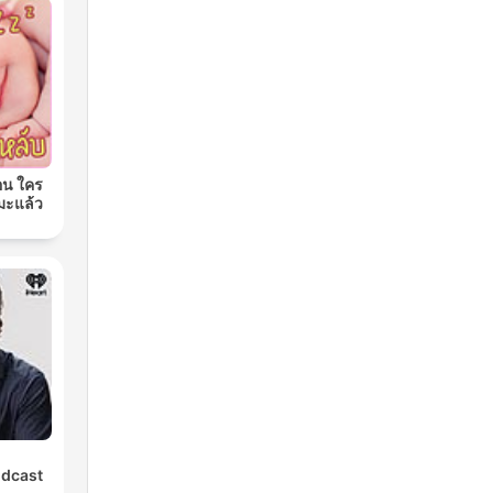
อน ใคร
มะแล้ว
odcast