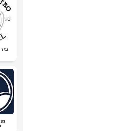
n tu
nes
s