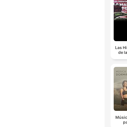
Las Hi
de l
Músic
p