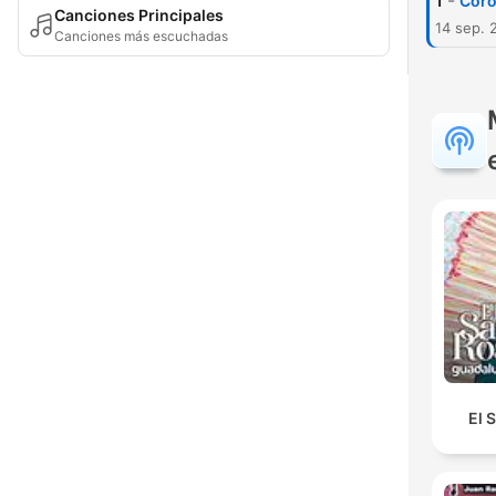
-
1
Coron
Canciones Principales
14 sep. 
Canciones más escuchadas
El 