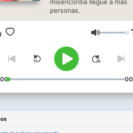
misericordia llegue a más
personas.
Volumen
:00
00
ios