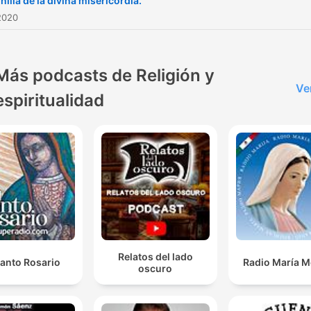
illa de la divina misericordia.
2020
Más podcasts de Religión y
Ve
espiritualidad
Relatos del lado
Santo Rosario
Radio María M
oscuro