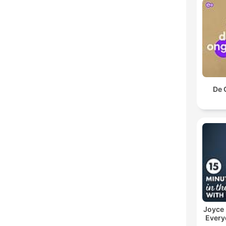
De 
Joyce
Every