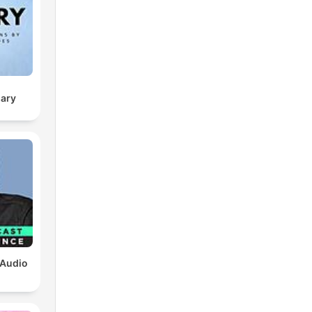
sary
 Audio