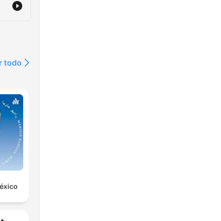
r todo
éxico