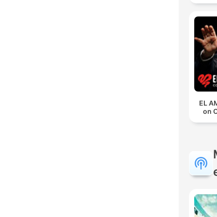
EL A
on 