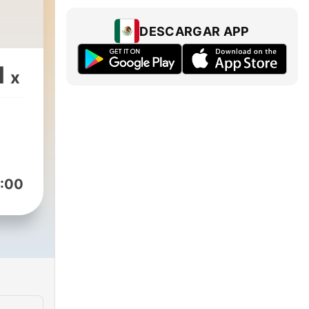
DESCARGAR APP
1
x
:00