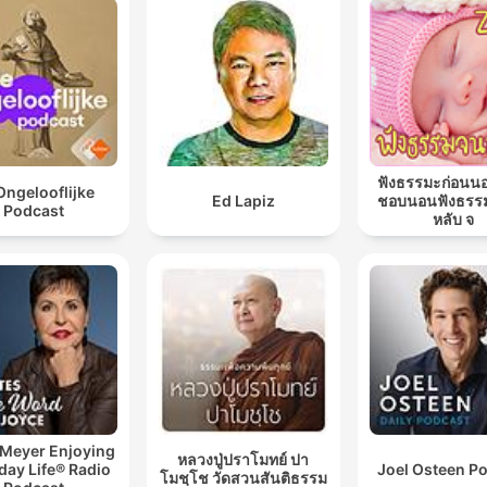
ฟังธรรมะก่อนน
Ongelooflijke
Ed Lapiz
ชอบนอนฟังธรร
Podcast
หลับ จ
 Meyer Enjoying
หลวงปู่ปราโมทย์ ปา
day Life® Radio
Joel Osteen P
โมชฺโช วัดสวนสันติธรรม