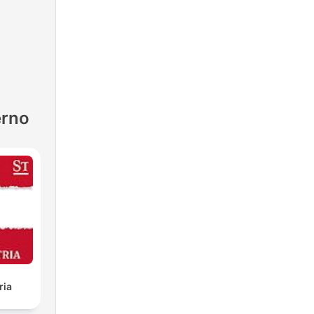
erno
ria