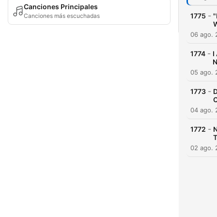
Canciones Principales
-
1775
"
Canciones más escuchadas
W
06 ago.
-
1774
I
N
05 ago.
-
1773
D
04 ago.
-
1772
N
02 ago.