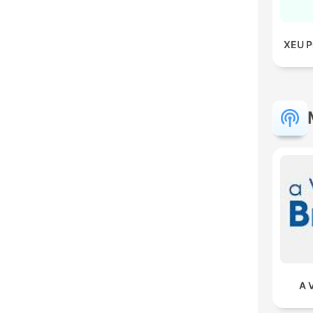
XEU P
A 