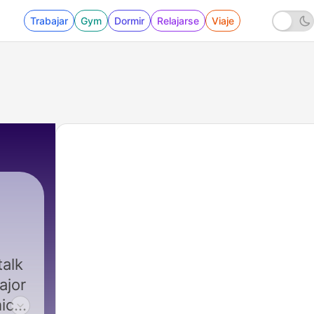
Trabajar
Gym
Dormir
Relajarse
Viaje
talk
ajor
ic