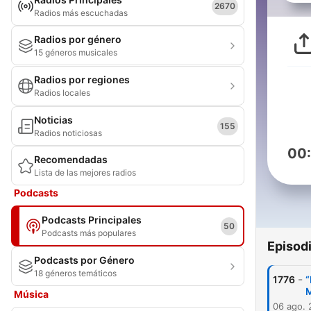
2670
Radios más escuchadas
Radios por género
15 géneros musicales
Radios por regiones
Radios locales
Noticias
155
Radios noticiosas
00
Recomendadas
Lista de las mejores radios
Podcasts
Podcasts Principales
50
Podcasts más populares
Episod
Podcasts por Género
18 géneros temáticos
-
1776
“
M
Música
06 ago.