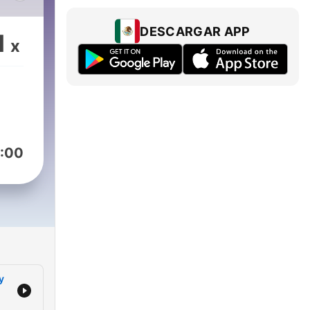
DESCARGAR APP
1
x
:00
y