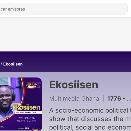
Ekosiisen
Ekosiisen
Multimedia Ghana
|
1776 - “I’m Old Enough to Be Afenyo-Markin’s Mother; He Should Never Try Me Again” - Nana Yaa Jantuah
A socio-economic political 
show that discusses the m
political, social and econom