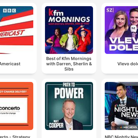
Best of Kfm Mornings
Americast
with Darren, Sherlin &
Vlevo dol
Sibs
rto - Strategy
NBC Nightly Ne