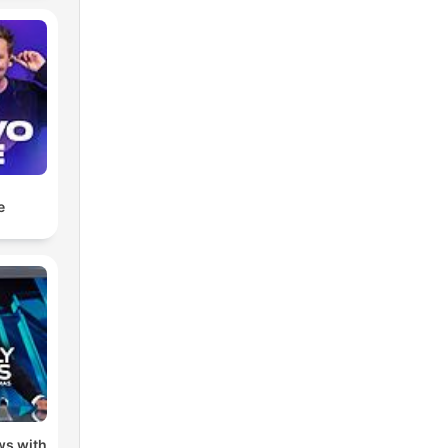
e
ws with