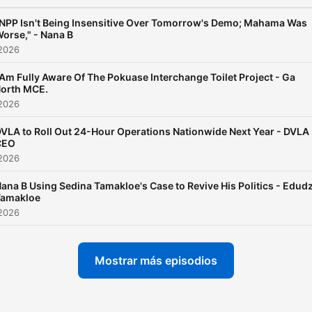
NPP Isn't Being Insensitive Over Tomorrow's Demo; Mahama Was
orse," - Nana B
 2026
 Am Fully Aware Of The Pokuase Interchange Toilet Project - Ga
orth MCE.
 2026
VLA to Roll Out 24-Hour Operations Nationwide Next Year - DVLA
CEO
 2026
ana B Using Sedina Tamakloe's Case to Revive His Politics - Edudz
Tamakloe
 2026
Mostrar más episodios