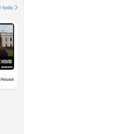
r todo
e House