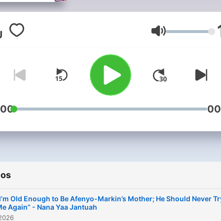
issues in Ghana.
Volumen
:00
00
ios
I’m Old Enough to Be Afenyo-Markin’s Mother; He Should Never Tr
e Again” - Nana Yaa Jantuah
 2026