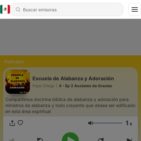
Podcasts
Escuela de Alabanza y Adoración
Pepe Ortega
|
4 - Ep 2 Acciones de Gracias
Compartimos doctrina bíblica de alabanza y adoración para
ministros de alabanza y todo creyente que desea ser edificado
en esta área espiritual
1
x
Volumen