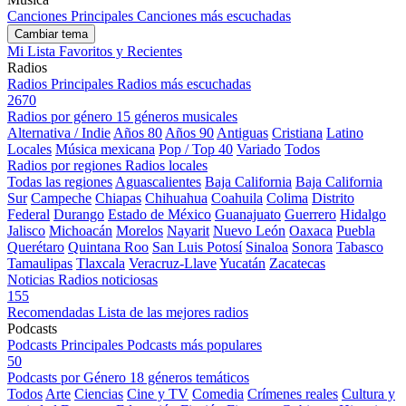
Canciones Principales
Canciones más escuchadas
Cambiar tema
Mi Lista
Favoritos y Recientes
Radios
Radios Principales
Radios más escuchadas
2670
Radios por género
15 géneros musicales
Alternativa / Indie
Años 80
Años 90
Antiguas
Cristiana
Latino
Locales
Música mexicana
Pop / Top 40
Variado
Todos
Radios por regiones
Radios locales
Todas las regiones
Aguascalientes
Baja California
Baja California
Sur
Campeche
Chiapas
Chihuahua
Coahuila
Colima
Distrito
Federal
Durango
Estado de México
Guanajuato
Guerrero
Hidalgo
Jalisco
Michoacán
Morelos
Nayarit
Nuevo León
Oaxaca
Puebla
Querétaro
Quintana Roo
San Luis Potosí
Sinaloa
Sonora
Tabasco
Tamaulipas
Tlaxcala
Veracruz-Llave
Yucatán
Zacatecas
Noticias
Radios noticiosas
155
Recomendadas
Lista de las mejores radios
Podcasts
Podcasts Principales
Podcasts más populares
50
Podcasts por Género
18 géneros temáticos
Todos
Arte
Ciencias
Cine y TV
Comedia
Crímenes reales
Cultura y