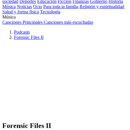
sociedad
Deportes
Educación
Ficción
Finanzas
Gobierno
Historia
Música
Noticias
Ocio
Para toda la familia
Religión y espiritualidad
Salud y forma física
Tecnología
Música
Canciones Principales
Canciones más escuchadas
Podcasts
Forensic Files II
Forensic Files II