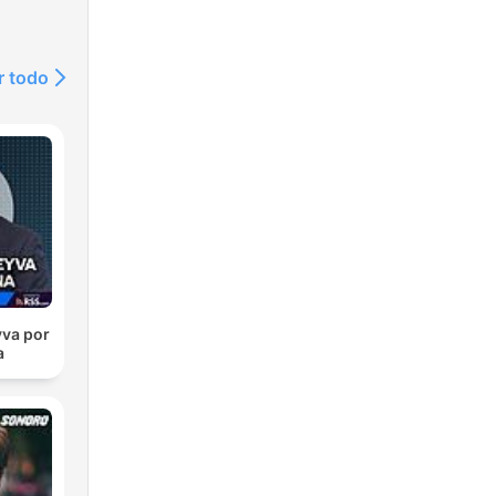
r todo
va por
a