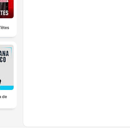
Têtes
a de