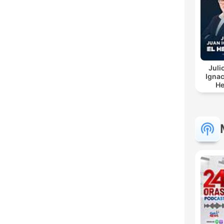
Juli
Ignac
He