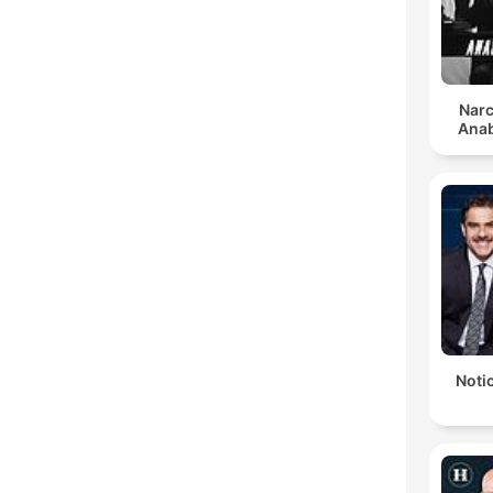
Narc
Anab
Notic