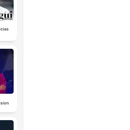
icias
ision