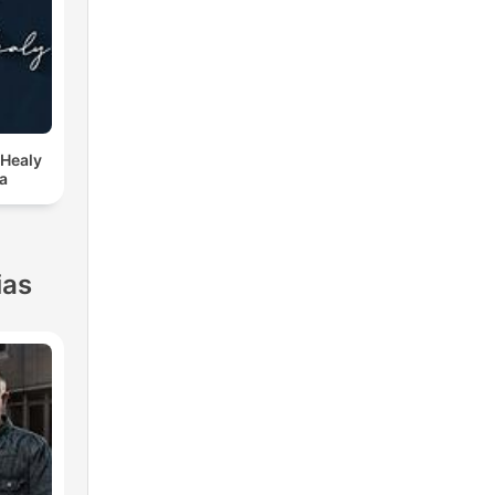
Healy
a
ias