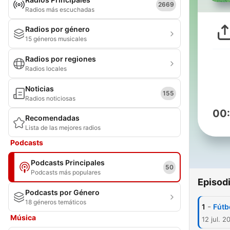
2669
Radios más escuchadas
Radios por género
15 géneros musicales
Radios por regiones
Radios locales
Noticias
155
Radios noticiosas
00
Recomendadas
Lista de las mejores radios
Podcasts
Podcasts Principales
50
Podcasts más populares
Episod
Podcasts por Género
18 géneros temáticos
-
1
Fútb
Música
12 jul. 2