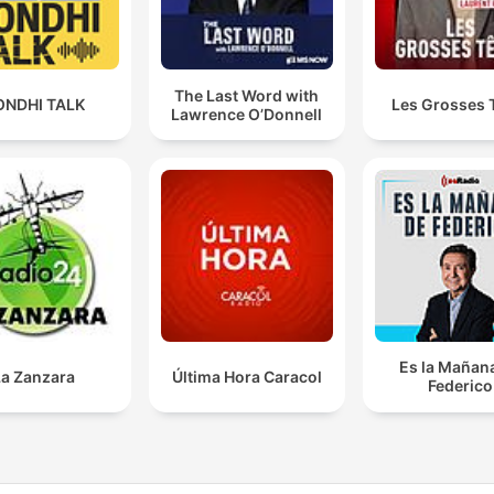
The Last Word with
ONDHI TALK
Les Grosses 
Lawrence O’Donnell
Es la Mañan
La Zanzara
Última Hora Caracol
Federico