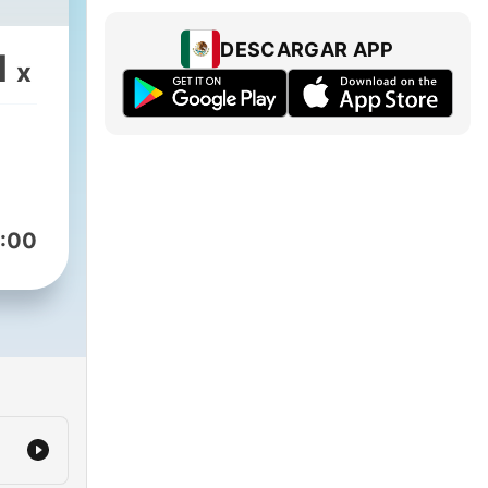
DESCARGAR APP
1
x
:00