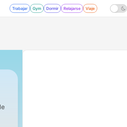
Trabajar
Gym
Dormir
Relajarse
Viaje
|
1 - Karol G
de