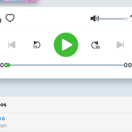
Volumen
:00
00
ios
l G
2021