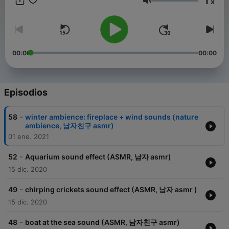
1
x
Volumen
00:00
00:00
Episodios
-
58
winter ambience: fireplace + wind sounds (nature
ambience, 남자친구 asmr)
01 ene. 2021
-
52
Aquarium sound effect (ASMR, 남자 asmr)
15 dic. 2020
-
49
chirping crickets sound effect (ASMR, 남자 asmr )
15 dic. 2020
-
48
boat at the sea sound (ASMR, 남자친구 asmr)