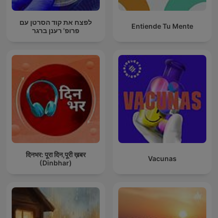
לפצח את קוד הסרטן עם
Entiende Tu Mente
פרופ' רענן ברגר
दिनभर: पूरा दिन,पूरी ख़बर
Vacunas
(Dinbhar)