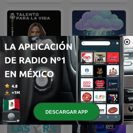
Sonido de Lluvia, Lluvia
Talento Para la Vida con
Relajante, Lluvia Suave,
Lu Botello
Lluvia Nocturna,
Descanso Con Lluvia
DESCARGAR APP