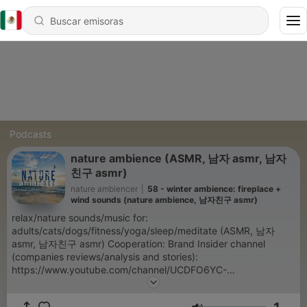
Podcasts
nature ambience (ASMR, 남자 asmr, 남자
친구 asmr)
nature ambiencer
|
58 - winter ambience: fireplace +
wind sounds (nature ambience, 남자친구 asmr)
relax/nature sounds/music for:
adults/cats/dogs/fitness/yoga/sleep/meditate (ASMR, 남자
asmr, 남자친구 asmr) Cooperation: Brand Insider channel
(companies reviews/analysis and stories):
https://www.youtube.com/channel/UCDFO6YC-
snxb7ROmxewgGAw