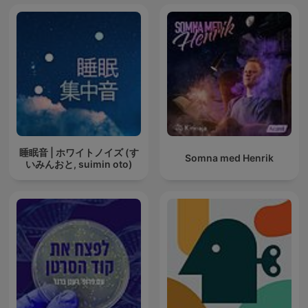
睡眠音 | ホワイトノイズ (す
Somna med Henrik
いみんおと, suimin oto)