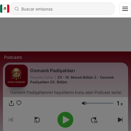
Podcasts
Osmanlı Padişahları
Diyanet Dijital
|
25 - IV. Murad Bölüm 2 - Osmanlı
Padişahları 25. Bölüm
Osmanlı Padişahlarının hayatlarını konu alan Podcast serisi
1
x
Volumen