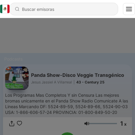
Podcasts
Panda Show-Disco Veggie Transgénico
Jesus Jassiel A Villarreal
|
43 - Century 25
Los Programas Mas Completos Y sin Censura Las mejores
bromas unicamente en el Panda Show Radio Comunicate A las
Lineas Marcando DF: 5524-89-59, 5524-89-66, 5524-90-03
USA: 1-866-606-57-24 PROVINCIA: 01-800-849-50-20
1
x
Volumen