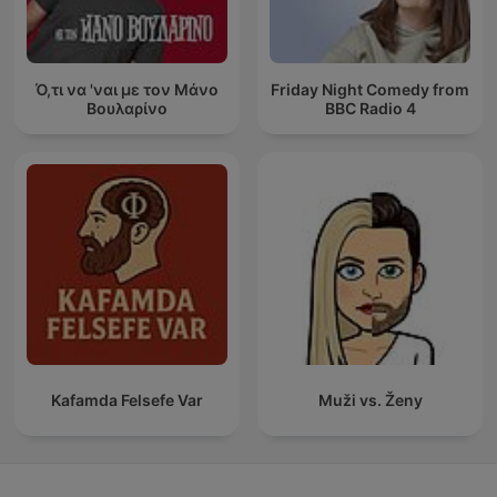
Ό,τι να 'ναι με τον Μάνο
Friday Night Comedy from
Βουλαρίνο
BBC Radio 4
Kafamda Felsefe Var
Muži vs. Ženy