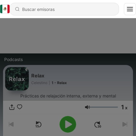
Podcasts
Relax
Celestino
|
1 - Relax
Prácticas de relajación interna, externa y mental
1
x
Volumen