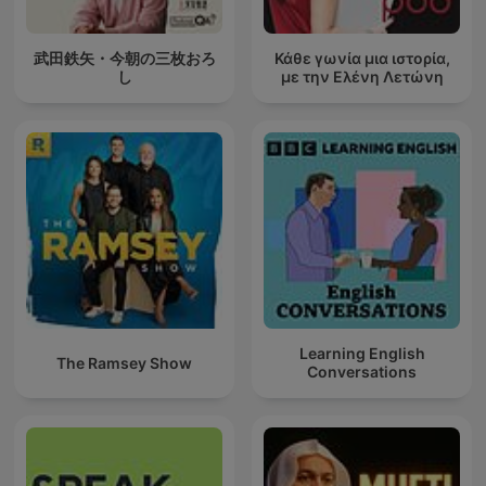
武田鉄矢・今朝の三枚おろ
Κάθε γωνία μια ιστορία,
し
με την Ελένη Λετώνη
Learning English
The Ramsey Show
Conversations