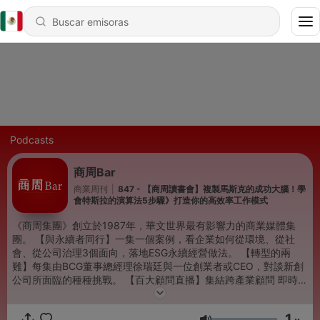
Podcasts
商周Bar
商業周刊
|
847 - 【商周讀書會】複製馬斯克的成功大腦！學
會特斯拉的演算法5步驟》打造你的高效率工作模式
《商周集團》創立於1987年，華文世界最有影響力的商業媒體集
團。 【與永續者同行】一集一個案例，看企業如何從環境、從社
會、從公司治理3個面向，落地ESG永續經營做法。 【轉型的兩
難】每集由BCG董事總經理徐瑞廷與一位創業者或CEO，對談新創
公司所面臨的種種挑戰。 【百大顧問直播】集結跨產業顧問 即時解
答企業經營痛點 【商周讀書會】《商業周刊》出版部製作，邀請作
者、跨界領讀人，分享好聽又有料的暢銷書資訊。 【健康問良醫】
1