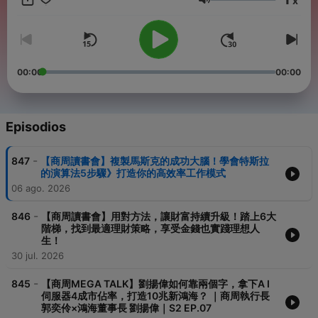
x
聆聽雙重良醫觀點，輕鬆辨別健康新知。 【企業最前線】整合傳播
Volumen
處製作，洞悉商業超前趨勢、經營策略熱話題，解析各產業實戰關
鍵！ √ 各種Podcast平台聽商周 https://linktr.ee/BWnet √ 聽不
夠？這裡還有：https://reurl.cc/pyXZMx √ 訂閱商周Youtube，看
精彩影片：https://reurl.cc/2g38mE √ 精彩報導e手讀，下載APP
商周+ ：https://reurl.cc/r8XZRZ -- ◆ 按讚商周Facebook，時刻
00:00
00:00
掌握時事脈動： https://reurl.cc/KjDXQ9 ◆ 追蹤商周IG ，每天圖
解幫你畫重點： https://reurl.cc/bRxGEy ◆ 商周Telegram，補給
成功人生計畫： https://reurl.cc/Q3DWbq -- Hosting provided
by
SoundOn
Episodios
-
847
【商周讀書會】複製馬斯克的成功大腦！學會特斯拉
的演算法5步驟》打造你的高效率工作模式
06 ago. 2026
-
846
【商周讀書會】用對方法，讓財富持續升級！踏上6大
階梯，找到最適理財策略，享受金錢也實踐理想人
生！
30 jul. 2026
-
845
【商周MEGA TALK】劉揚偉如何靠兩個字，拿下A I
伺服器4成市佔率，打造10兆新鴻海？ ｜商周執行長
郭奕伶×鴻海董事長 劉揚偉｜S2 EP.07