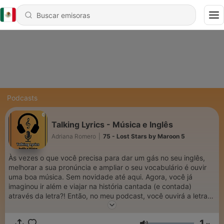
Podcasts
Talking Lyrics - Música e Inglês
Adriana Romero
|
75 - Lost Stars by Maroon 5
Às vezes o que você precisa para dar um gás no seu inglês,
melhorar a sua pronúncia e ampliar o seu vocabulário é ouvir
uma boa música. Sem novidade até aqui. Agora, você já
imaginou ir além e viajar na história cantada (e contada)
através da letra?! Então, no meu podcast, você ouvirá a letra
lida pra você e será convidado a refletir sobre ela praticando e
ampliando não apenas o seu conhecimento da língua, mas
1