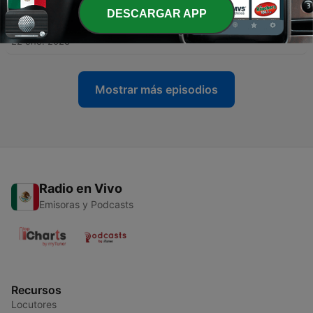
DESCARGAR APP
-
71
Mmm Mmm Mmm Mmm by Crash Test Dummies
22 ene. 2023
Mostrar más episodios
Radio en Vivo
Emisoras y Podcasts
Recursos
Locutores