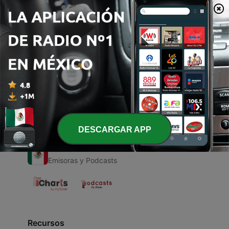
00:00
00:00
Episodios
-
1
Tropicalismo
14 jul. 2021
DESCARGAR APP
Radio en Vivo
Emisoras y Podcasts
Recursos