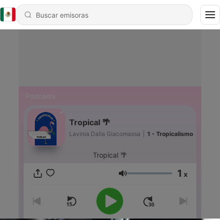
Podcasts
Tropical 🌴
Lavinia Dalla Giacomassa
|
1 - Tropicalismo
Tropical 🌴
1
x
Volumen