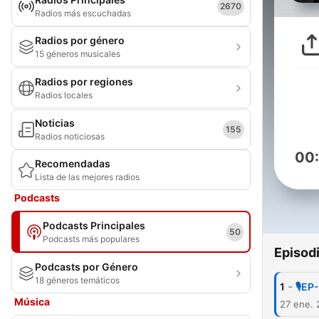
2670
Radios más escuchadas
Radios por género
15 géneros musicales
Radios por regiones
Radios locales
Noticias
155
Radios noticiosas
00
Recomendadas
Lista de las mejores radios
Podcasts
Podcasts Principales
50
Podcasts más populares
Episod
Podcasts por Género
18 géneros temáticos
-
1
🎙️E
Música
27 ene.