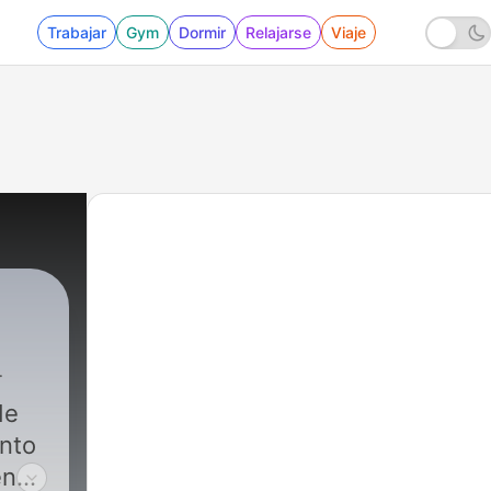
Trabajar
Gym
Dormir
Relajarse
Viaje
de
ento
en