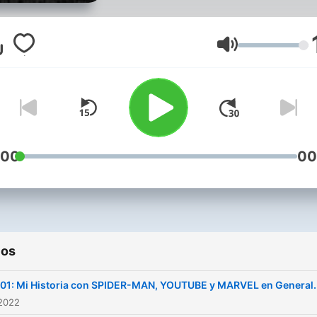
seguidor de SPIDER-MAN
encanta dedicarle su dosis
semanal al Podcast con m
Volumen
buena onda y café con lec
de por medio. [Más en mi
Canal de YouTube:
www.youtube.com/tinoybib
:00
00
ios
P-01: Mi Historia con SPIDER-MAN, YOUTUBE y MARVEL en General.
 2022