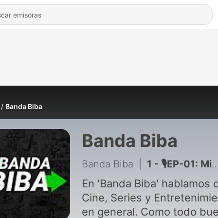
Banda Biba
Banda Biba
Banda Biba
|
1 - 🎙️EP-01: Mi Historia con SPIDER-MAN, YOUTUBE y MARVEL en General.
En 'Banda Biba' hablamos 
Cine, Series y Entretenimi
en general. Como todo bu