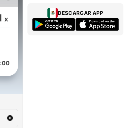
 me
DESCARGAR APP
1
x
uy
he
o].
:00