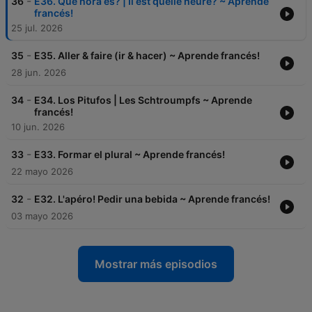
-
36
E36. Qué hora es? | Il est quelle heure? ~ Aprende
francés!
25 jul. 2026
-
35
E35. Aller & faire (ir & hacer) ~ Aprende francés!
28 jun. 2026
-
34
E34. Los Pitufos | Les Schtroumpfs ~ Aprende
francés!
10 jun. 2026
-
33
E33. Formar el plural ~ Aprende francés!
22 mayo 2026
-
32
E32. L'apéro! Pedir una bebida ~ Aprende francés!
03 mayo 2026
Mostrar más episodios