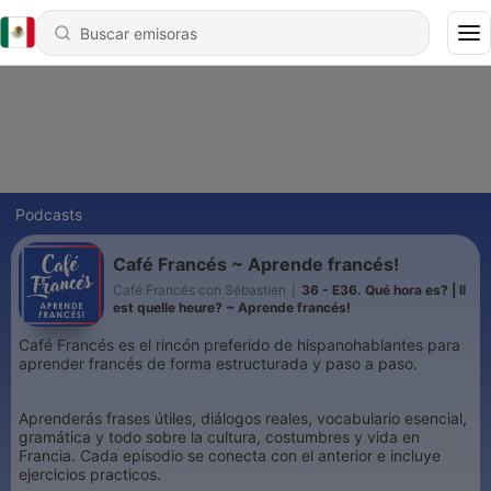
Podcasts
Café Francés ~ Aprende francés!
Café Francés con Sébastien
|
36 - E36. Qué hora es? | Il
est quelle heure? ~ Aprende francés!
Café Francés es el rincón preferido de hispanohablantes para
aprender francés de forma estructurada y paso a paso.
Aprenderás frases útiles, diálogos reales, vocabulario esencial,
gramática y todo sobre la cultura, costumbres y vida en
Francia. Cada episodio se conecta con el anterior e incluye
ejercicios practicos.