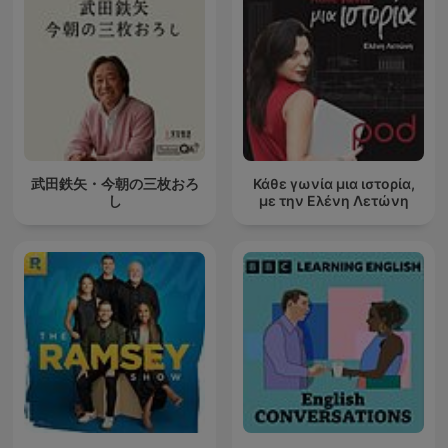
武田鉄矢・今朝の三枚おろ
Κάθε γωνία μια ιστορία,
し
με την Ελένη Λετώνη