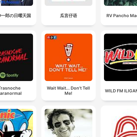
紳一郎の日曜天国
瓜言仔语
RV Pancho Mad
Trasnoche
Wait Wait... Don't Tell
WILD FM ILIGAN
aranormal
Me!