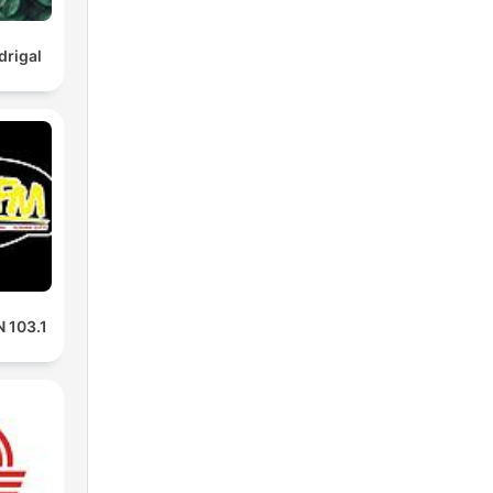
rigal
 103.1