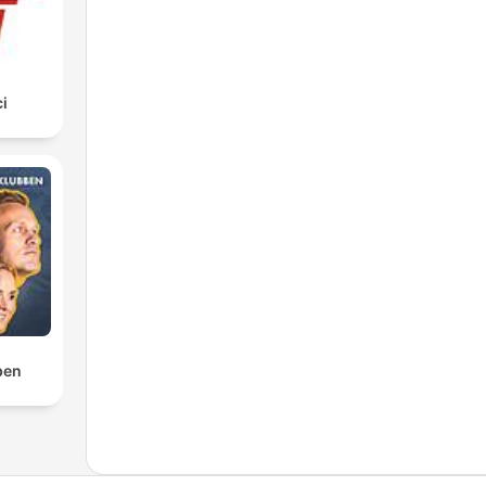
i
ben