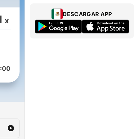
DESCARGAR APP
1
x
:00