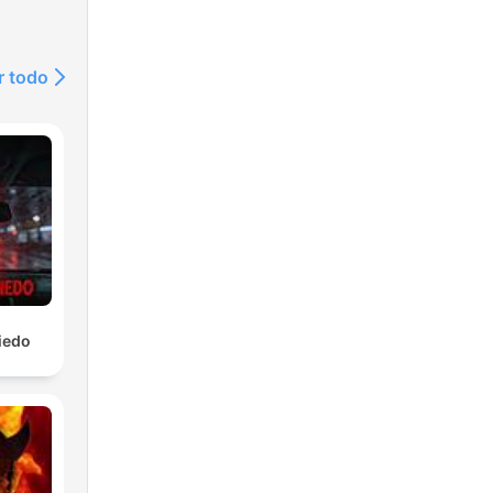
r todo
iedo