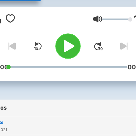
Volumen
:00
00
ios
te
2021