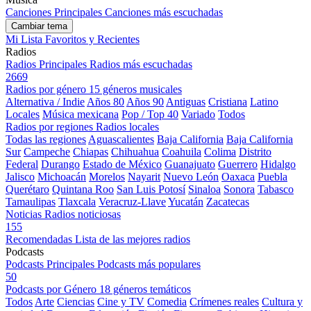
Canciones Principales
Canciones más escuchadas
Cambiar tema
Mi Lista
Favoritos y Recientes
Radios
Radios Principales
Radios más escuchadas
2669
Radios por género
15 géneros musicales
Alternativa / Indie
Años 80
Años 90
Antiguas
Cristiana
Latino
Locales
Música mexicana
Pop / Top 40
Variado
Todos
Radios por regiones
Radios locales
Todas las regiones
Aguascalientes
Baja California
Baja California
Sur
Campeche
Chiapas
Chihuahua
Coahuila
Colima
Distrito
Federal
Durango
Estado de México
Guanajuato
Guerrero
Hidalgo
Jalisco
Michoacán
Morelos
Nayarit
Nuevo León
Oaxaca
Puebla
Querétaro
Quintana Roo
San Luis Potosí
Sinaloa
Sonora
Tabasco
Tamaulipas
Tlaxcala
Veracruz-Llave
Yucatán
Zacatecas
Noticias
Radios noticiosas
155
Recomendadas
Lista de las mejores radios
Podcasts
Podcasts Principales
Podcasts más populares
50
Podcasts por Género
18 géneros temáticos
Todos
Arte
Ciencias
Cine y TV
Comedia
Crímenes reales
Cultura y