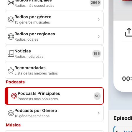
2669
Radios más escuchadas
Radios por género
15 géneros musicales
Radios por regiones
Radios locales
Noticias
155
Radios noticiosas
Recomendadas
Lista de las mejores radios
00
Podcasts
Podcasts Principales
50
Podcasts más populares
Podcasts por Género
18 géneros temáticos
Episod
Música