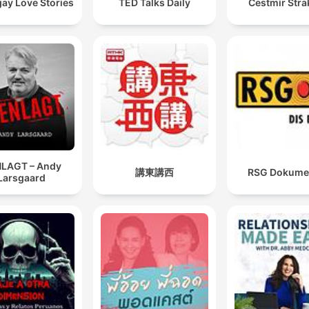
ay Love Stories
TED Talks Daily
Čestmír Stra
LAGT – Andy
講東講西
RSG Dokume
Larsgaard