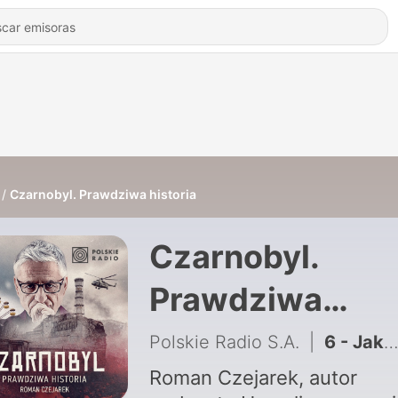
Czarnobyl. Prawdziwa historia
Czarnobyl.
Prawdziwa
historia
Polskie Radio S.A.
|
6 - Jak Czarnobyl zmienił Polskę? Płyn Lugola, panika i upadek atomu #5
Roman Czejarek, autor