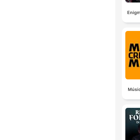
Enigm
Músic