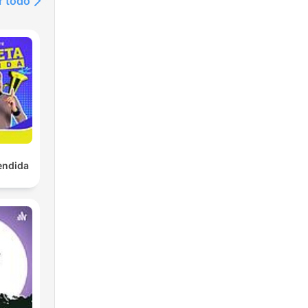
r todo
endida