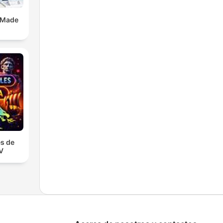
 Made
s de
TV