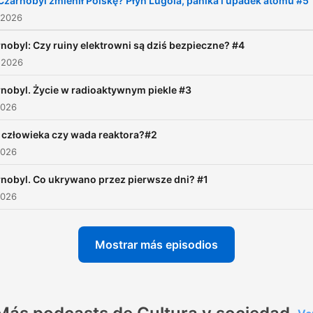
Czarnobyl zmienił Polskę? Płyn Lugola, panika i upadek atomu #5
odwiedzają strefę zakazan
 2026
wokół elektrowni w
nobyl: Czy ruiny elektrowni są dziś bezpieczne? #4
Czarnobylu. Atmosferę
 2026
strachu, paniki i dezinforma
nobyl. Życie w radioaktywnym piekle #3
pokazują w podcaście nagr
2026
z Archiwum Polskiego Radi
 człowieka czy wada reaktora?#2
2026
nobyl. Co ukrywano przez pierwsze dni? #1
2026
Mostrar más episodios