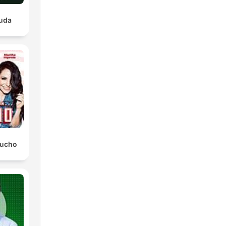
luda
Mucho