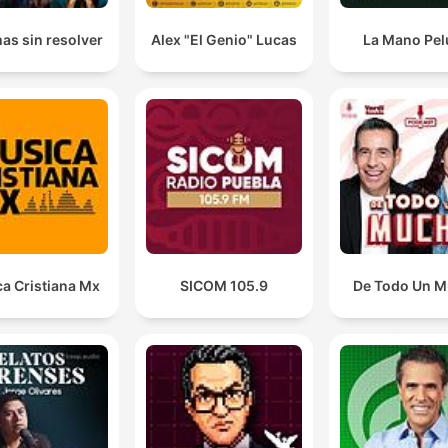
as sin resolver
Alex "El Genio" Lucas
La Mano Pe
a Cristiana Mx
SICOM 105.9
De Todo Un 