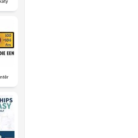
katý
ntêr