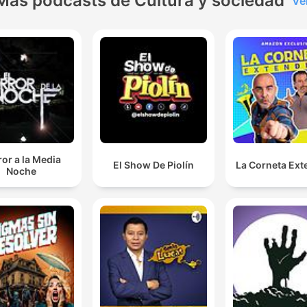
Más podcasts de Cultura y sociedad
Ve
or a la Media
El Show De Piolín
La Corneta Ext
Noche