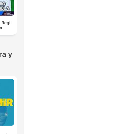
 Regil
a
ra y