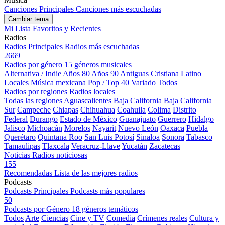
Canciones Principales
Canciones más escuchadas
Cambiar tema
Mi Lista
Favoritos y Recientes
Radios
Radios Principales
Radios más escuchadas
2669
Radios por género
15 géneros musicales
Alternativa / Indie
Años 80
Años 90
Antiguas
Cristiana
Latino
Locales
Música mexicana
Pop / Top 40
Variado
Todos
Radios por regiones
Radios locales
Todas las regiones
Aguascalientes
Baja California
Baja California
Sur
Campeche
Chiapas
Chihuahua
Coahuila
Colima
Distrito
Federal
Durango
Estado de México
Guanajuato
Guerrero
Hidalgo
Jalisco
Michoacán
Morelos
Nayarit
Nuevo León
Oaxaca
Puebla
Querétaro
Quintana Roo
San Luis Potosí
Sinaloa
Sonora
Tabasco
Tamaulipas
Tlaxcala
Veracruz-Llave
Yucatán
Zacatecas
Noticias
Radios noticiosas
155
Recomendadas
Lista de las mejores radios
Podcasts
Podcasts Principales
Podcasts más populares
50
Podcasts por Género
18 géneros temáticos
Todos
Arte
Ciencias
Cine y TV
Comedia
Crímenes reales
Cultura y