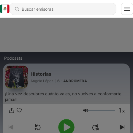
Podcasts
Historias
Ángela López
|
6 - ANDRÓMEDA
¡Una vez descubres cuánto vales, no vuelves a conformarte
jamás!
1
x
Volumen