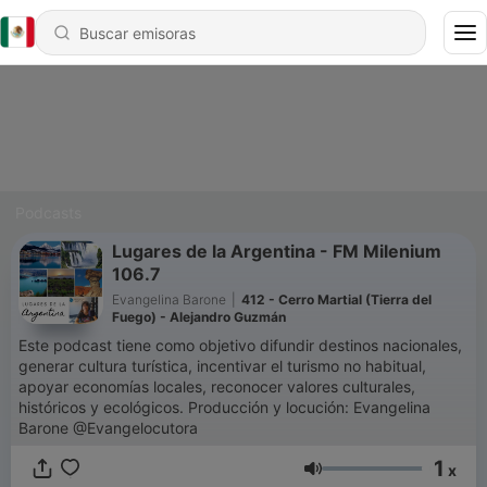
Podcasts
Lugares de la Argentina - FM Milenium
106.7
Evangelina Barone
|
412 - Cerro Martial (Tierra del
Fuego) - Alejandro Guzmán
Este podcast tiene como objetivo difundir destinos nacionales,
generar cultura turística, incentivar el turismo no habitual,
apoyar economías locales, reconocer valores culturales,
históricos y ecológicos. Producción y locución: Evangelina
Barone @Evangelocutora
1
x
Volumen