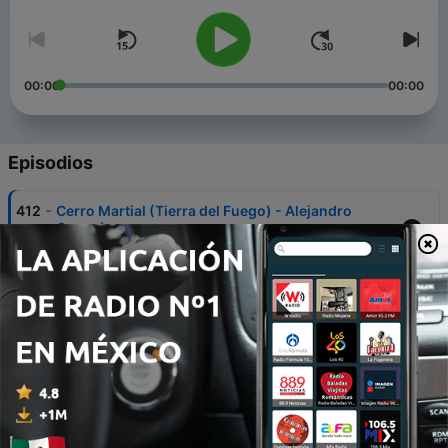
00:00
00:00
Episodios
-
412
Cerro Martial (Tierra del Fuego) - Alejandro
Guzmán
02 ago. 2026
-
411
Concordia (Entre Ríos) - María Belén
Schauvinhold
26 jul. 2026
-
410
Villa Vil (Catamarca) - Norberto Cruz
19 jul. 2026
-
409
Fly with me - Escobar (Buenos Aires) - Arturo
Kildal