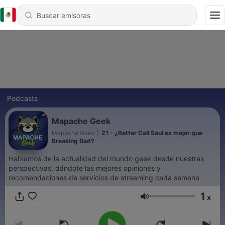
Podcasts
Mapache Geek
Mapache Geek
|
21 - ¿Better Call Saul es mejor que
Breaking Bad?
Hablamos de la actualidad del mundo geek desde nuestras
perspectivas, dándote las mejores opiniones y
recomendaciones de servicios de streaming cada semana
1
x
Volumen