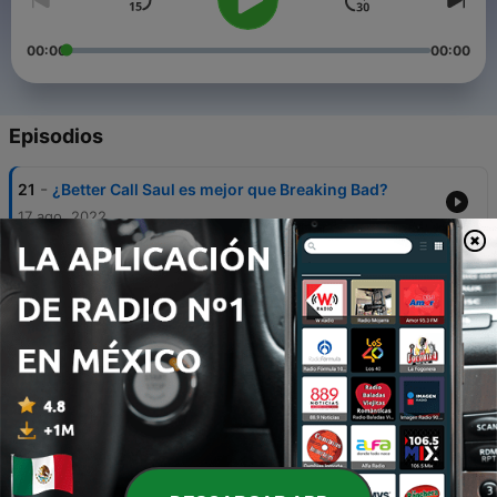
00:00
00:00
Episodios
-
21
¿Better Call Saul es mejor que Breaking Bad?
17 ago. 2022
-
20
¿Cuál es la mejor película de Star Wars?
08 jun. 2022
-
19
Dr Strange 2 es una decepción
11 mayo 2022
-
18
¡Netflix en la banca rota! ¿Será The Northman lo
mejor del año?
24 abr. 2022
-
17
¿Coda mejor película? ¿Will Smith inocente o