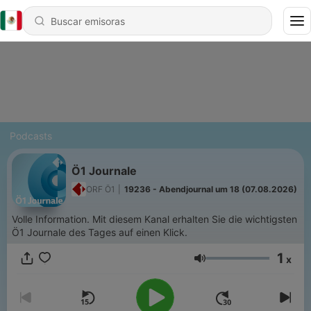
Podcasts
Ö1 Journale
ORF Ö1
|
19236 - Abendjournal um 18 (07.08.2026)
Volle Information. Mit diesem Kanal erhalten Sie die wichtigsten
Ö1 Journale des Tages auf einen Klick.
1
x
Volumen