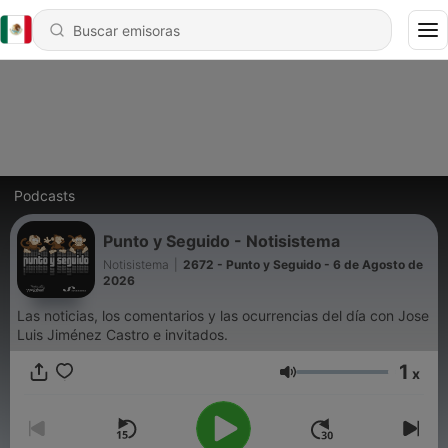
Podcasts
Punto y Seguido - Notisistema
Notisistema
|
2672 - Punto y Seguido - 6 de Agosto de
2026
Las noticias, los comentarios y las ocurrencias del día con Jose
Luis Jiménez Castro e invitados.
1
x
Volumen