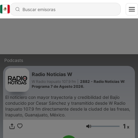
Podcasts
Radio Noticias W
W Radio Irapuato 107.9 fm
|
2882 - Radio Noticias W:
Programa 7 de Agosto 2026.
El noticiero con mayor trayectoria y credibilidad del Bajío
conducido por Cesar Sánchez y transmitido desde W Radio
Irapuato 107.9 fm directamente desde la ciudad de las fresas,
Irapuato, Guanajuato, México.
1
x
Volumen