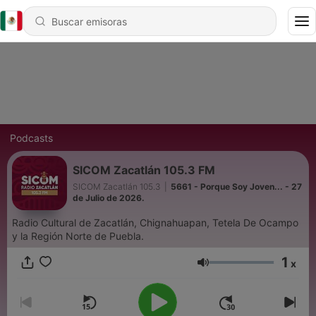
Podcasts
SICOM Zacatlán 105.3 FM
SICOM Zacatlán 105.3
|
5661 - Porque Soy Joven... - 27
de Julio de 2026.
Radio Cultural de Zacatlán, Chignahuapan, Tetela De Ocampo
y la Región Norte de Puebla.
1
x
Volumen