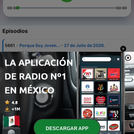
00:00
00:00
Episodios
-
5661
Porque Soy Joven... - 27 de Julio de 2026.
28 jul. 2026
-
5660
Coloreando tus Ideas - 27 de Julio de 2026.
28 jul. 2026
-
5659
Serpientes & Escaletras - 27 de Julio de 2026.
28 jul. 2026
-
5658
Niñas & Niños ¡Al Aire! - 27 de Julio de 2026.
28 jul. 2026
-
5657
Charla Entre Amigos - 23 de Julio de 2026.
DESCARGAR APP
23 jul. 2026