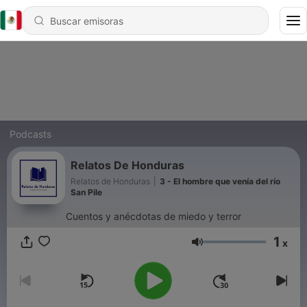
Podcasts
Relatos De Honduras
Relatos de Honduras
|
3 - El hombre que venía del río
San Pile
Cuentos y anécdotas de miedo y terror
1
x
Volumen