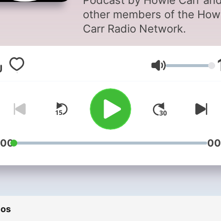
Podcast by Howie Carr an
other members of the How
Carr Radio Network.
Volumen
:00
00
ios