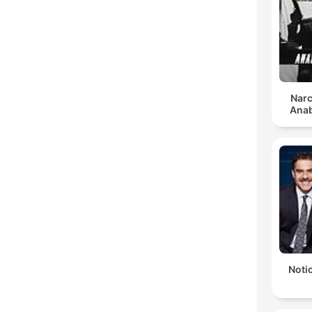
Narc
Anab
Notic