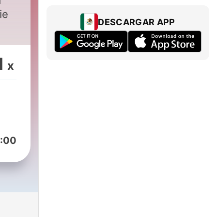
d
ie
DESCARGAR APP
1
x
:00