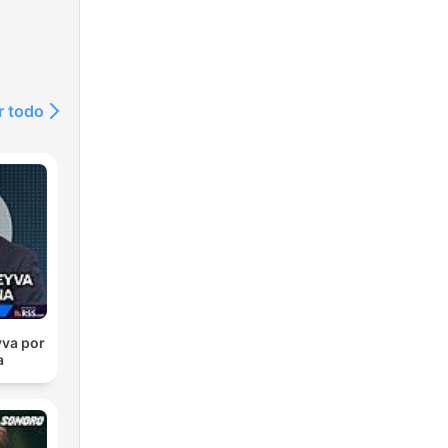
r todo
va por
a