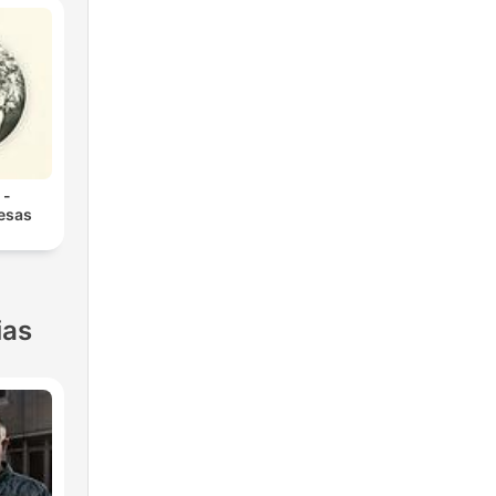
 -
 esas
ias