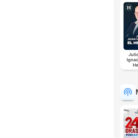
Juli
Ignac
He