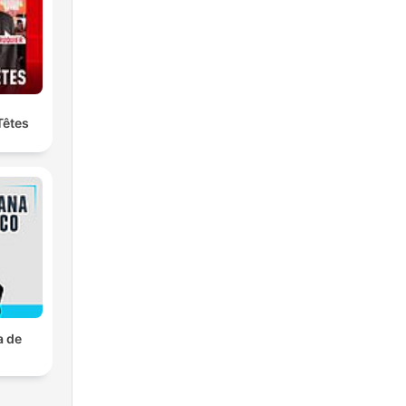
Têtes
a de