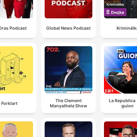
Oras Podcast
Global News Podcast
Kriminálk
The Clement
La Republica 
Forklart
Manyathela Show
guion