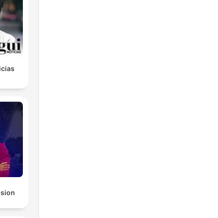
icias
ision