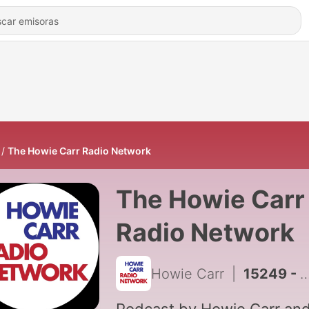
The Howie Carr Radio Network
The Howie Carr
Radio Network
Howie Carr
|
15249 - Mistaken For A Bear & Taking A Helicopter To The Store | 8.07.26 - The Howie Carr Show Hour 4