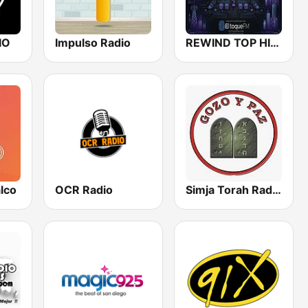
IO
Impulso Radio
REWIND TOP HITS
lco
OCR Radio
Simja Torah Radio