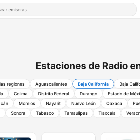
Estaciones de Radio en
las regiones
Aguascalientes
Baja California
Baja Calif
la
Colima
Distrito Federal
Durango
Estado de Méx
acán
Morelos
Nayarit
Nuevo León
Oaxaca
Pue
a
Sonora
Tabasco
Tamaulipas
Tlaxcala
Veracr