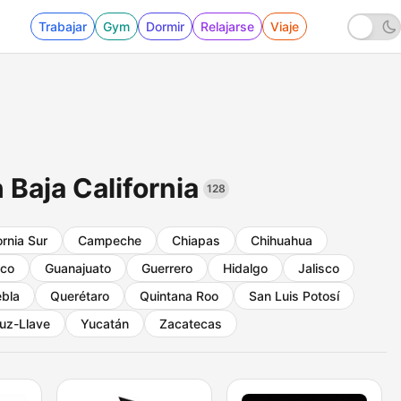
Trabajar
Gym
Dormir
Relajarse
Viaje
 Baja California
128
ornia Sur
Campeche
Chiapas
Chihuahua
ico
Guanajuato
Guerrero
Hidalgo
Jalisco
bla
Querétaro
Quintana Roo
San Luis Potosí
uz-Llave
Yucatán
Zacatecas