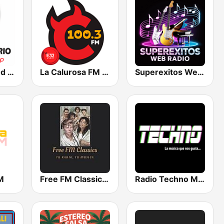
Radio Rock and Pop México
La Calurosa FM 100.3 Ensenada
Superexitos Web Radio
M
Free FM Classics Mexico
Radio Techno México