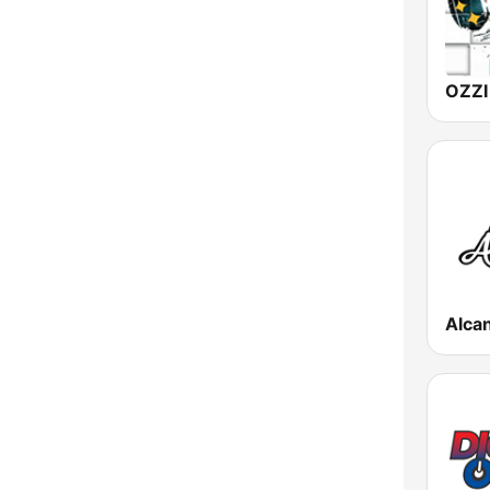
OZZI
Alca