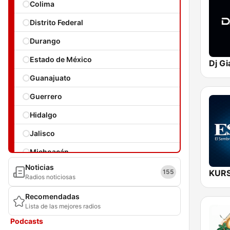
Colima
Distrito Federal
Durango
Estado de México
Dj Gi
Guanajuato
Guerrero
Hidalgo
Jalisco
Michoacán
Noticias
Morelos
155
Radios noticiosas
Nayarit
Recomendadas
Lista de las mejores radios
Nuevo León
Podcasts
Oaxaca