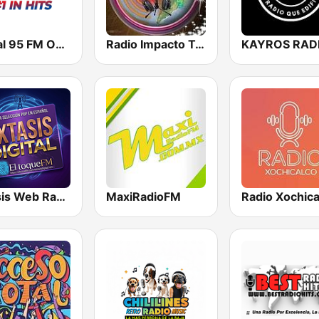
Digital 95 FM Online (Mexicali)
Radio Impacto Total
KAYROS RAD
Extasis Web Radio
MaxiRadioFM
Radio Xochica