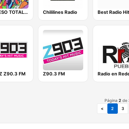
ACCESO TOTAL WEB RADIO
Chililines Radio
Best Radio Hi
Z Z90.3 FM
Z90.3 FM
Radio en Red
Página
2
de
<
2
3