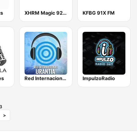
ts
XHRM Magic 92.5 FM
KFBG 91X FM
es
Red Internacional Urantia
ImpulzoRadio
3
>