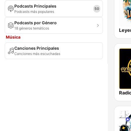
Podcasts Principales
Puebla
50
Podcasts más populares
Querétaro
Podcasts por Género
18 géneros temáticos
Quintana Roo
Leye
Música
San Luis Potosí
Canciones Principales
Sinaloa
Canciones más escuchadas
Sonora
Tabasco
Tamaulipas
Tlaxcala
Veracruz-Llave
Yucatán
Zacatecas