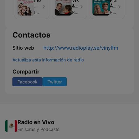
Ihop
Viktor
Frågar
Med
&
Åt
Josefin
Faraos
En
Ihop Med Josefin
RadioPlay
Podplay
Podcast
Kompis
Contactos
Sitio web
http://www.radioplay.se/vinylfm
Actualiza esta información de radio
Compartir
Facebook
Twitter
Radio en Vivo
Emisoras y Podcasts