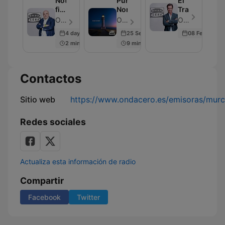
Noticias
Punta
El
fin
Norte
Transistor
de
OndaCero - Episodio 297
OndaCero - Episodio 300
OndaCero - Episodio 300
semana
4 days ago
25 Sep 2025
08 Feb 2024
2 min
9 min
Contactos
Sitio web
https://www.ondacero.es/emisoras/murc
Redes sociales
Actualiza esta información de radio
Compartir
Facebook
Twitter