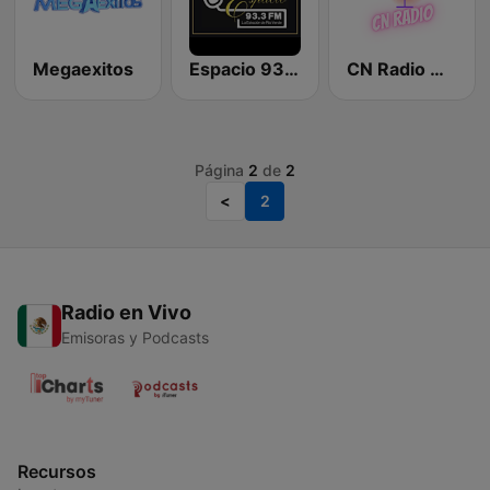
Megaexitos
Espacio 93.3
CN Radio México
Página
2
de
2
<
2
Radio en Vivo
Emisoras y Podcasts
Recursos