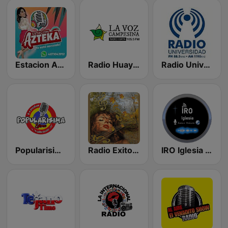
Estacion Azteka
Radio Huayacocotla
Radio Universidad 88.5 FM
Popularisima estereo
Radio Exitos Inmortales
IRO Iglesia Radio Online