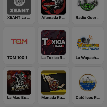
XEANT La Voz de las Huastecas
Afamada Radio
Radio Guerrero Potosino
TQM 100.1
La Toxica Radio
La Wapachossa Radio
La Mas Buscada
Manada Radio
Católicos Radio Digital