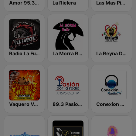
Amor 95.3 FM - San Luis Potosí
La Rielera
Las Mas Picuda de Matehuala
Radio La Fuerza Oficial
La Morra Radio
La Reyna Del Norte
Vaquero Vaquerin Radio
89.3 Pasion por la Radio
Conexion Radio