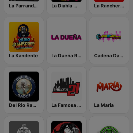
La Parrandera Rv
La Diabla Mx Radio
La Rancherita De Matehuala slp
La Kandente
La Dueña Radio MX
Cadena Dance México
Del Rio Radio
La Famosa 21
La Maria