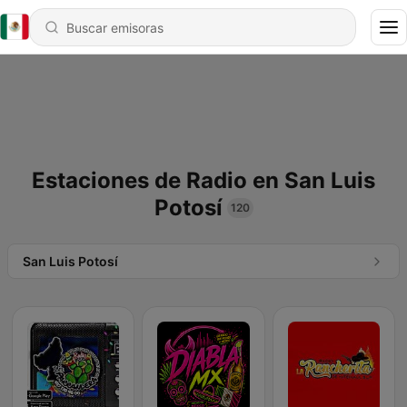
Estaciones de Radio en San Luis
Potosí
120
San Luis Potosí