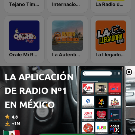
Tejano Time Radio
Internacional Radio MX
La Radio del Venadito
Orale Mi Raza Radio
La Autentica Sinaloense
La Llegadora Radio
Prisma Radio
Radio Ranch
Espacio 93.3 FM