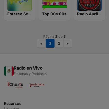
Estereo Sensacion
Top 90s 00s
Radio Aurifera
Página
2
de
3
<
2
3
>
Radio en Vivo
Emisoras y Podcasts
Recursos
Locutores