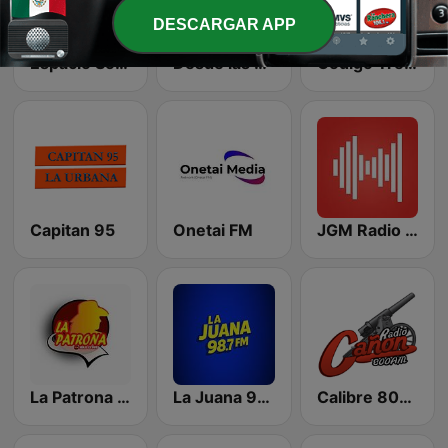
DESCARGAR APP
Espacio Sonoro
Desde las Redes Radio
Codigo Tres Radio
Capitan 95
Onetai FM
JGM Radio México
La Patrona de Creel
La Juana 98.7 FM
Calibre 800 Radio