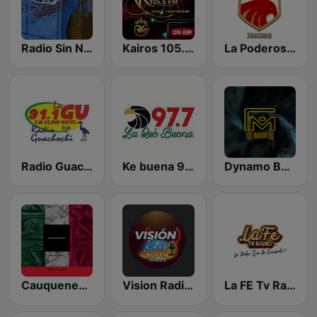
Radio Sin Nombre 89.9
Kairos 105.5 FM
La Poderosa 100.9 FM
Radio Guachochi
Ke buena 97.7 FM
Dynamo Baja Radio
Cauquenesnet CLTOMEX
Vision Radio Chihuahua
La FE Tv Radio