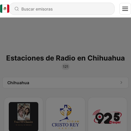
Estaciones de Radio en Chihuahua
121
Chihuahua