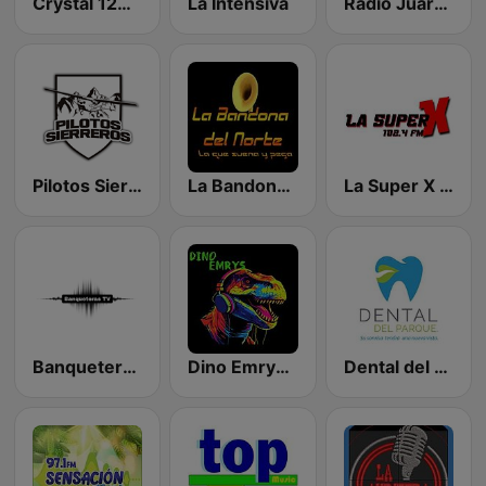
Crystal 1240 AM
La Intensiva
Radio Juárez Nacional 107.9 FM
Pilotos Sierreros Radio
La Bandona del norte
La Super X FM
Banqueteras Radio
Dino Emrys Radio
Dental del Parque Radio