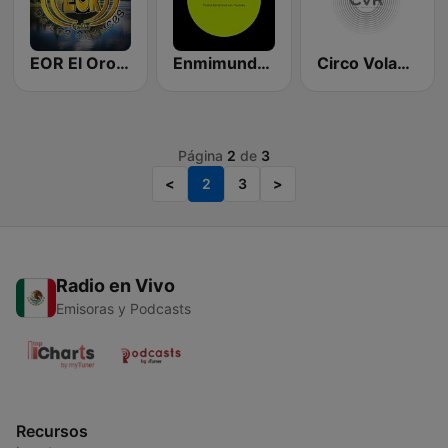
EOR El Oro Radio
Enmimundo.soy
Circo Volador Radio
Página
2
de
3
<
2
3
>
Radio en Vivo
Emisoras y Podcasts
Recursos