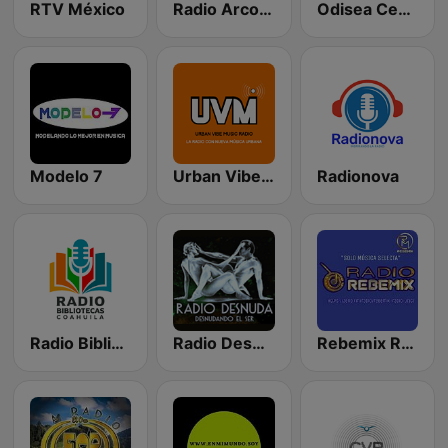
RTV México
Radio Arco Iris Tj
Odisea Central 104.7 FM
Modelo 7
Urban Vibe Music Radio
Radionova
Radio Bibliotecas Coahuila
Radio Desnuda
Rebemix Radio