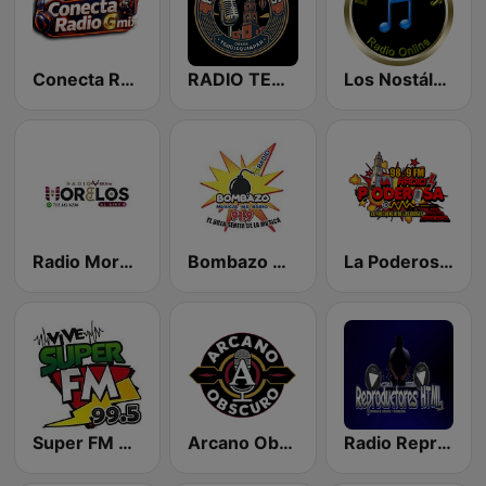
Conecta Radio G Mix
RADIO TEQUIS
Los Nostálgicos Radio Online
Radio Morelos al Aire
Bombazo Musical Mx 91.9
La Poderosa 98.9 FM
Super FM 99.5
Arcano Obscuro
Radio Reproductores HTML