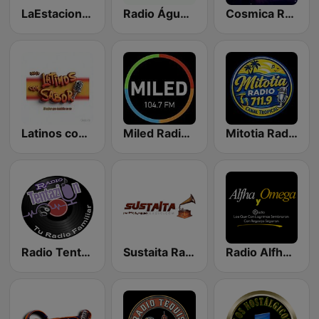
LaEstacionDelAmor.Net
Radio Água De Vida
Cosmica Radio 98.5 FM
Latinos con Sabor
Miled Radio Atlacomulco
Mitotia Radio 711.9
Radio Tentazion
Sustaita Radio
Radio Alfha y Omega