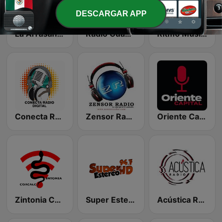
DESCARGAR APP
La Arrasante Radio
Radio Cuautla web
Ritmo Musical
Conecta Radio Digital
Zensor Radio
Oriente Capital Radio
Zintonia Coacalco
Super Estereo 94.7 FM
Acústica Radio