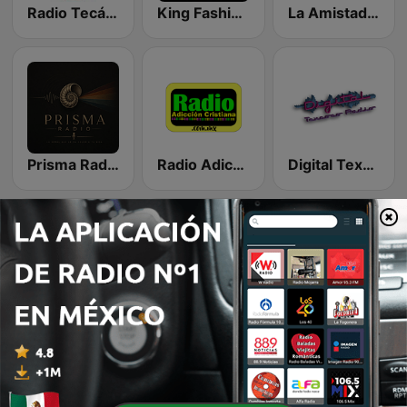
Radio Tecámac
King Fashion Team Radio
La Amistad Sonidera
Prisma Radio
Radio Adiccion Cristiana
Digital Texcoco Radio
Radio Atlazalpan
Mega Stereo
ZONA_DE_KERENDONES